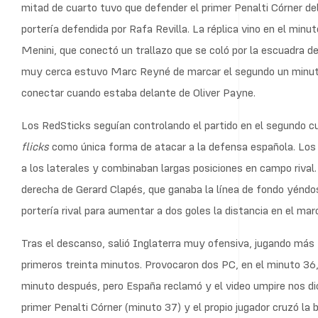
mitad de cuarto tuvo que defender el primer Penalti Córner del 
portería defendida por Rafa Revilla. La réplica vino en el minu
Menini, que conectó un trallazo que se coló por la escuadra de
muy cerca estuvo Marc Reyné de marcar el segundo un minuto
conectar cuando estaba delante de Oliver Payne.
Los RedSticks seguían controlando el partido en el segundo c
flicks
como única forma de atacar a la defensa española. Los 
a los laterales y combinaban largas posiciones en campo rival.
derecha de Gerard Clapés, que ganaba la línea de fondo yéndose
portería rival para aumentar a dos goles la distancia en el mar
Tras el descanso, salió Inglaterra muy ofensiva, jugando más 
primeros treinta minutos. Provocaron dos PC, en el minuto 36, 
minuto después, pero España reclamó y el video umpire nos di
primer Penalti Córner (minuto 37) y el propio jugador cruzó la