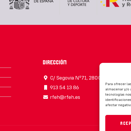
Dirección
C/ Segovia Nº71, 28005, Madrid
Para ofrecer la
913 54 13 86
almacenar y/o a
tecnologías no
rfeh@rfeh.es
identificaciones
afectar negativ
Ace