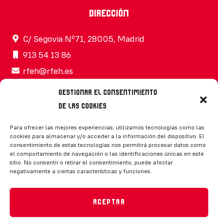
Dirección
C/ Segovia Nº71, 28005, Madrid
913 54 13 86
rfeh@rfeh.es
Gestionar el consentimiento
de las cookies
Síguenos
Para ofrecer las mejores experiencias, utilizamos tecnologías como las
cookies para almacenar y/o acceder a la información del dispositivo. El
consentimiento de estas tecnologías nos permitirá procesar datos como
el comportamiento de navegación o las identificaciones únicas en este
sitio. No consentir o retirar el consentimiento, puede afectar
negativamente a ciertas características y funciones.
CONTACTO
Aceptar