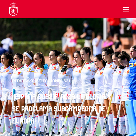
REDSTICKS
,
SELECCIONES S21
¡ESPAÑA SUB21F ROZA LA GLORIA Y
SE PROCLAMA SUBCAMPEONA DE
EUROPA!