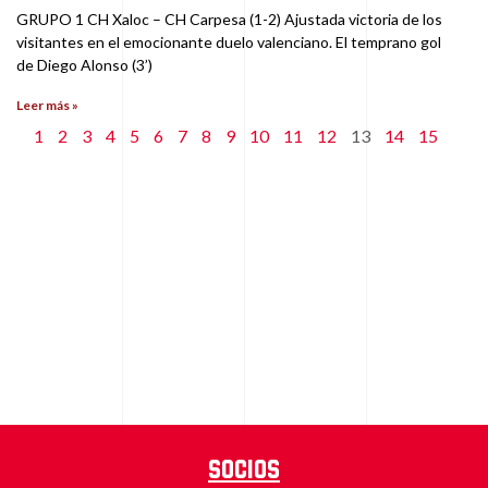
GRUPO 1 CH Xaloc – CH Carpesa (1-2) Ajustada victoria de los
visitantes en el emocionante duelo valenciano. El temprano gol
de Diego Alonso (3’)
Leer más »
1
2
3
4
5
6
7
8
9
10
11
12
13
14
15
Socios