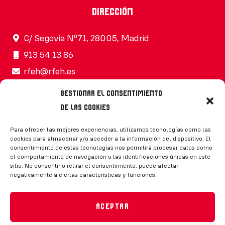
Dirección
C/ Segovia Nº71, 28005, Madrid
913 54 13 86
rfeh@rfeh.es
Gestionar el consentimiento
de las cookies
Síguenos
Para ofrecer las mejores experiencias, utilizamos tecnologías como las
cookies para almacenar y/o acceder a la información del dispositivo. El
consentimiento de estas tecnologías nos permitirá procesar datos como
el comportamiento de navegación o las identificaciones únicas en este
sitio. No consentir o retirar el consentimiento, puede afectar
negativamente a ciertas características y funciones.
CONTACTO
Aceptar