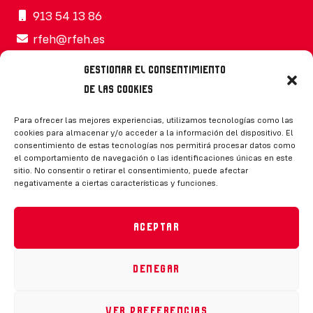
913 54 13 86
rfeh@rfeh.es
Gestionar el consentimiento
de las cookies
Síguenos
Para ofrecer las mejores experiencias, utilizamos tecnologías como las
cookies para almacenar y/o acceder a la información del dispositivo. El
consentimiento de estas tecnologías nos permitirá procesar datos como
el comportamiento de navegación o las identificaciones únicas en este
sitio. No consentir o retirar el consentimiento, puede afectar
negativamente a ciertas características y funciones.
CONTACTO
Aceptar
Denegar
Política de privacidad
|
Aviso legal
|
Canal de denuncias
|
Declaración de accesibilidad
|
Política de cookies
Ver preferencias