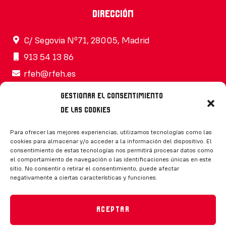
Dirección
C/ Segovia Nº71, 28005, Madrid
913 54 13 86
rfeh@rfeh.es
Gestionar el consentimiento
de las cookies
Síguenos
Para ofrecer las mejores experiencias, utilizamos tecnologías como las
cookies para almacenar y/o acceder a la información del dispositivo. El
consentimiento de estas tecnologías nos permitirá procesar datos como
el comportamiento de navegación o las identificaciones únicas en este
sitio. No consentir o retirar el consentimiento, puede afectar
negativamente a ciertas características y funciones.
CONTACTO
Aceptar