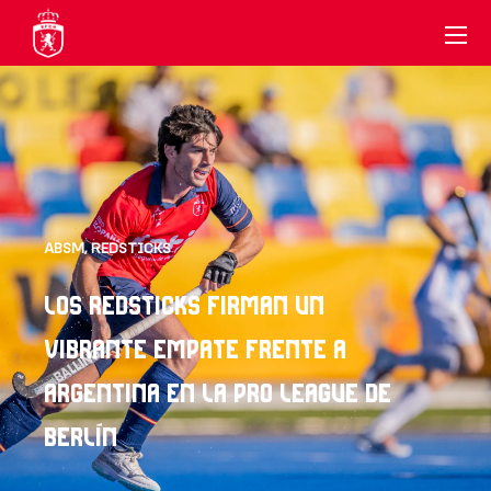
ABSM
,
REDSTICKS
LOS REDSTICKS FIRMAN UN
VIBRANTE EMPATE FRENTE A
ARGENTINA EN LA PRO LEAGUE DE
BERLÍN