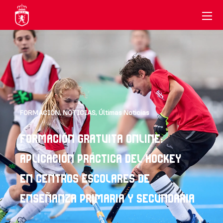
FORMACIÓN
,
NOTICIAS
,
Últimas Noticias
FORMACIÓN GRATUITA ONLINE:
APLICACIÓN PRÁCTICA DEL HOCKEY
EN CENTROS ESCOLARES DE
ENSEÑANZA PRIMARIA Y SECUNDARIA