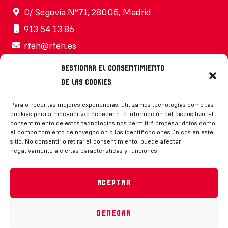
C/ Segovia Nº71, 28005, Madrid
913 54 13 86
rfeh@rfeh.es
Gestionar el consentimiento
de las cookies
Síguenos
Para ofrecer las mejores experiencias, utilizamos tecnologías como las
cookies para almacenar y/o acceder a la información del dispositivo. El
consentimiento de estas tecnologías nos permitirá procesar datos como
el comportamiento de navegación o las identificaciones únicas en este
sitio. No consentir o retirar el consentimiento, puede afectar
negativamente a ciertas características y funciones.
CONTACTO
Aceptar
Denegar
Política de privacidad
|
Aviso legal
|
Canal de denuncias
|