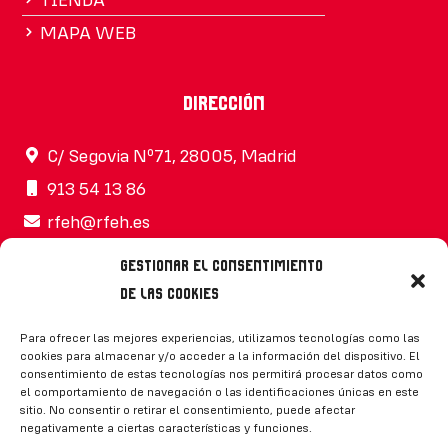
MAPA WEB
Dirección
C/ Segovia Nº71, 28005, Madrid
913 54 13 86
rfeh@rfeh.es
Gestionar el consentimiento
de las cookies
Síguenos
Para ofrecer las mejores experiencias, utilizamos tecnologías como las
cookies para almacenar y/o acceder a la información del dispositivo. El
consentimiento de estas tecnologías nos permitirá procesar datos como
el comportamiento de navegación o las identificaciones únicas en este
sitio. No consentir o retirar el consentimiento, puede afectar
negativamente a ciertas características y funciones.
CONTACTO