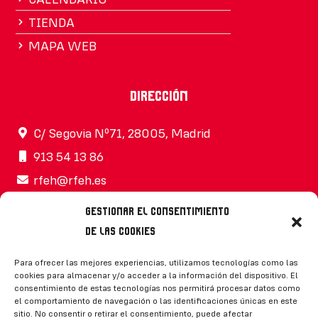
TIENDA
MAPA WEB
Dirección
C/ Segovia Nº71, 28005, Madrid
913 54 13 86
rfeh@rfeh.es
Gestionar el consentimiento
de las cookies
Síguenos
Para ofrecer las mejores experiencias, utilizamos tecnologías como las
cookies para almacenar y/o acceder a la información del dispositivo. El
consentimiento de estas tecnologías nos permitirá procesar datos como
el comportamiento de navegación o las identificaciones únicas en este
sitio. No consentir o retirar el consentimiento, puede afectar