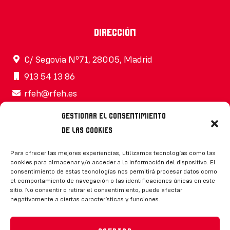
Dirección
C/ Segovia Nº71, 28005, Madrid
913 54 13 86
rfeh@rfeh.es
Gestionar el consentimiento
de las cookies
Síguenos
Para ofrecer las mejores experiencias, utilizamos tecnologías como las
cookies para almacenar y/o acceder a la información del dispositivo. El
consentimiento de estas tecnologías nos permitirá procesar datos como
el comportamiento de navegación o las identificaciones únicas en este
sitio. No consentir o retirar el consentimiento, puede afectar
negativamente a ciertas características y funciones.
CONTACTO