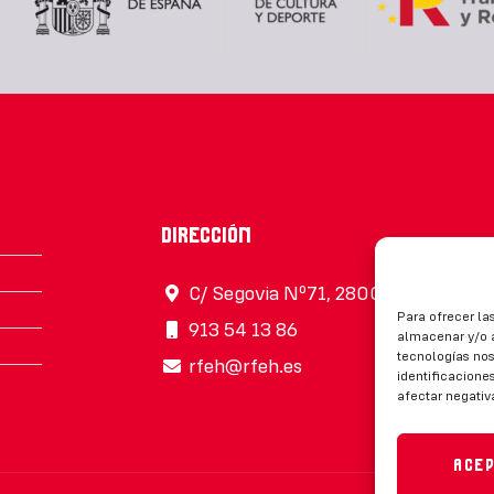
Dirección
C/ Segovia Nº71, 28005, Madrid
Para ofrecer la
913 54 13 86
almacenar y/o a
tecnologías no
rfeh@rfeh.es
identificaciones
afectar negativ
Ace