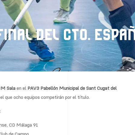
 FINAL DEL CTO. ESP
HM Sala
en el
PAV3 Pabellón Municipal de Sant Cugat del
 el que ocho equipos competirán por el título.
:
nse, CD Málaga 91
Club de Campo