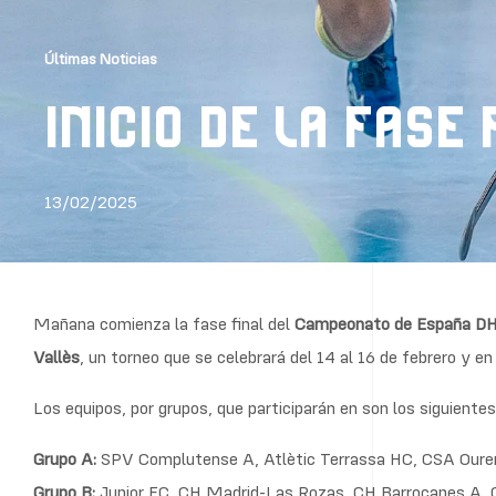
Últimas Noticias
INICIO DE LA FASE
13/02/2025
Mañana comienza la fase final del
Campeonato de España D
Vallès
, un torneo que se celebrará del 14 al 16 de febrero y en
Los equipos, por grupos, que participarán en son los siguientes
Grupo A:
SPV Complutense A, Atlètic Terrassa HC, CSA Oure
Grupo B:
Junior FC, CH Madrid-Las Rozas, CH Barrocanes A, 