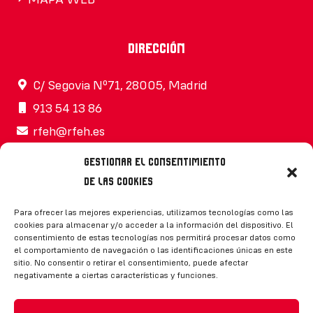
Dirección
C/ Segovia Nº71, 28005, Madrid
913 54 13 86
rfeh@rfeh.es
Gestionar el consentimiento
de las cookies
Síguenos
Para ofrecer las mejores experiencias, utilizamos tecnologías como las
cookies para almacenar y/o acceder a la información del dispositivo. El
consentimiento de estas tecnologías nos permitirá procesar datos como
el comportamiento de navegación o las identificaciones únicas en este
sitio. No consentir o retirar el consentimiento, puede afectar
negativamente a ciertas características y funciones.
CONTACTO