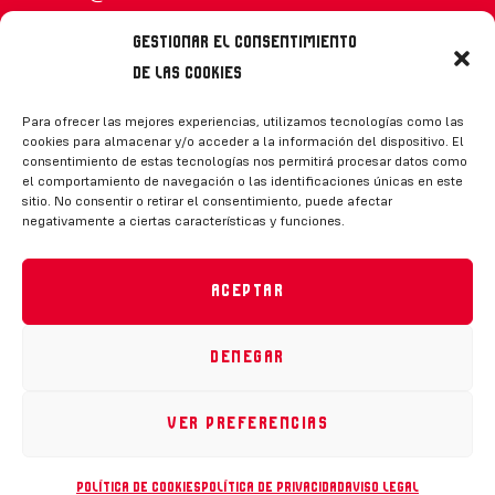
Gestionar el consentimiento
de las cookies
Síguenos
Para ofrecer las mejores experiencias, utilizamos tecnologías como las
cookies para almacenar y/o acceder a la información del dispositivo. El
consentimiento de estas tecnologías nos permitirá procesar datos como
el comportamiento de navegación o las identificaciones únicas en este
sitio. No consentir o retirar el consentimiento, puede afectar
negativamente a ciertas características y funciones.
CONTACTO
Aceptar
Denegar
Política de privacidad
|
Aviso legal
|
Canal de denuncias
|
Declaración de accesibilidad
|
Política de cookies
Ver preferencias
RFEH © 2023. Todos los derechos reservados –
Desarrollado por
Toools
Política de cookies
Política de privacidad
Aviso legal