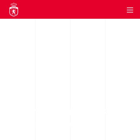
DHBF
LA CRÓNICA PRIMERA FASE: JORNADA
7 DIVISIÓN DE HONOR B FEMENINA