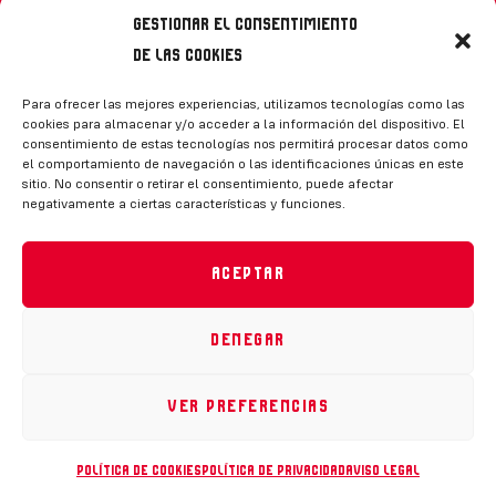
Gestionar el consentimiento
de las cookies
Síguenos
Para ofrecer las mejores experiencias, utilizamos tecnologías como las
cookies para almacenar y/o acceder a la información del dispositivo. El
consentimiento de estas tecnologías nos permitirá procesar datos como
el comportamiento de navegación o las identificaciones únicas en este
sitio. No consentir o retirar el consentimiento, puede afectar
negativamente a ciertas características y funciones.
CONTACTO
Aceptar
Denegar
Política de privacidad
|
Aviso legal
|
Canal de denuncias
|
Declaración de accesibilidad
|
Política de cookies
Ver preferencias
RFEH © 2023. Todos los derechos reservados –
Desarrollado por
Toools
Política de cookies
Política de privacidad
Aviso legal