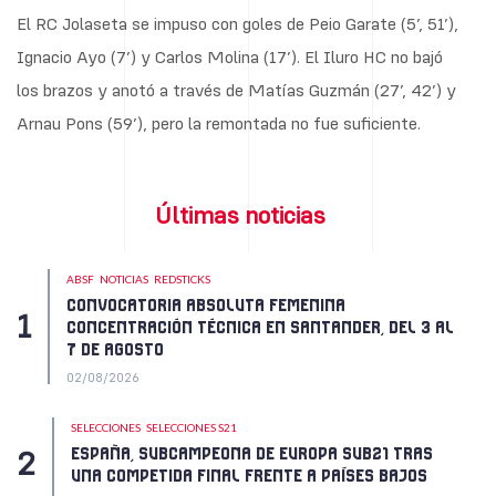
El RC Jolaseta se impuso con goles de Peio Garate (5’, 51’),
Ignacio Ayo (7’) y Carlos Molina (17’). El Iluro HC no bajó
los brazos y anotó a través de Matías Guzmán (27’, 42’) y
Arnau Pons (59’), pero la remontada no fue suficiente.
Últimas noticias
ABSF
NOTICIAS
REDSTICKS
CONVOCATORIA ABSOLUTA FEMENINA
CONCENTRACIÓN TÉCNICA EN SANTANDER, DEL 3 AL
7 DE AGOSTO
02/08/2026
SELECCIONES
SELECCIONES S21
ESPAÑA, SUBCAMPEONA DE EUROPA SUB21 TRAS
UNA COMPETIDA FINAL FRENTE A PAÍSES BAJOS