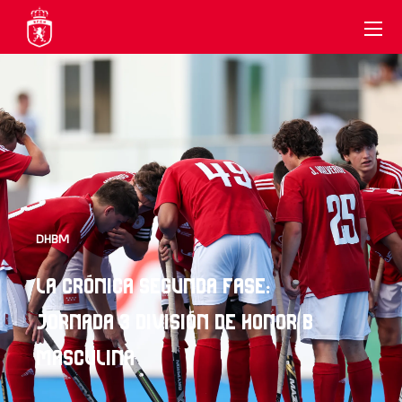
DHBM
LA CRÓNICA SEGUNDA FASE:
JORNADA 3 DIVISIÓN DE HONOR B
MASCULINA