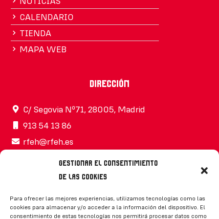
NOTICIAS
CALENDARIO
TIENDA
MAPA WEB
Dirección
C/ Segovia Nº71, 28005, Madrid
913 54 13 86
rfeh@rfeh.es
Gestionar el consentimiento
de las cookies
Síguenos
Para ofrecer las mejores experiencias, utilizamos tecnologías como las
cookies para almacenar y/o acceder a la información del dispositivo. El
consentimiento de estas tecnologías nos permitirá procesar datos como