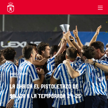
DHBF
,
DHBM
LA DHB DA EL PISTOLETAZO DE
SALIDA A LA TEMPORADA 24-25