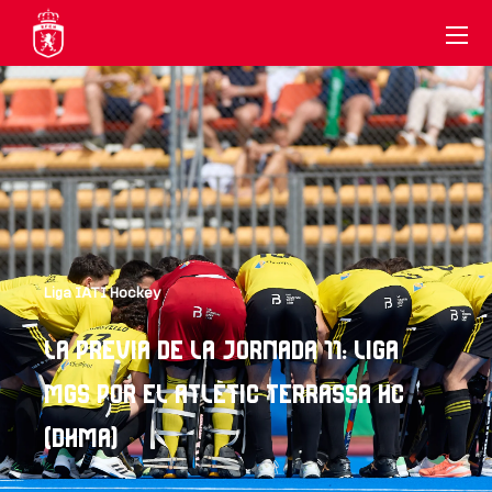
Liga IATI Hockey
LA PREVIA DE LA JORNADA 11: LIGA
MGS POR EL ATLÈTIC TERRASSA HC
(DHMA)