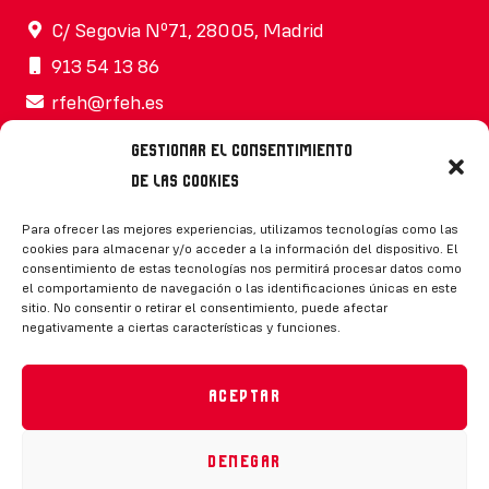
C/ Segovia Nº71, 28005, Madrid
913 54 13 86
rfeh@rfeh.es
Gestionar el consentimiento
de las cookies
Síguenos
Para ofrecer las mejores experiencias, utilizamos tecnologías como las
cookies para almacenar y/o acceder a la información del dispositivo. El
consentimiento de estas tecnologías nos permitirá procesar datos como
el comportamiento de navegación o las identificaciones únicas en este
sitio. No consentir o retirar el consentimiento, puede afectar
negativamente a ciertas características y funciones.
CONTACTO
Aceptar
Denegar
Política de privacidad
|
Aviso legal
|
Canal de denuncias
|