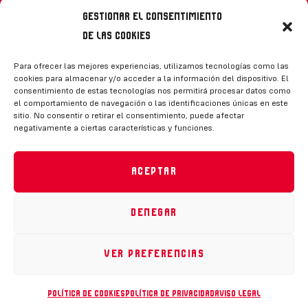
Gestionar el consentimiento
de las cookies
Síguenos
Para ofrecer las mejores experiencias, utilizamos tecnologías como las
cookies para almacenar y/o acceder a la información del dispositivo. El
consentimiento de estas tecnologías nos permitirá procesar datos como
el comportamiento de navegación o las identificaciones únicas en este
sitio. No consentir o retirar el consentimiento, puede afectar
negativamente a ciertas características y funciones.
CONTACTO
Aceptar
Denegar
Política de privacidad
|
Aviso legal
|
Canal de denuncias
|
Declaración de accesibilidad
|
Política de cookies
Ver preferencias
RFEH © 2023. Todos los derechos reservados –
Desarrollado por
Toools
Política de cookies
Política de privacidad
Aviso legal