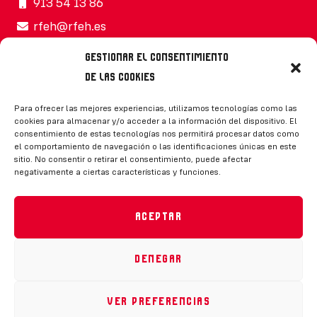
913 54 13 86
rfeh@rfeh.es
Gestionar el consentimiento
de las cookies
Síguenos
Para ofrecer las mejores experiencias, utilizamos tecnologías como las
cookies para almacenar y/o acceder a la información del dispositivo. El
consentimiento de estas tecnologías nos permitirá procesar datos como
el comportamiento de navegación o las identificaciones únicas en este
sitio. No consentir o retirar el consentimiento, puede afectar
negativamente a ciertas características y funciones.
CONTACTO
Aceptar
Denegar
Política de privacidad
|
Aviso legal
|
Canal de denuncias
|
Declaración de accesibilidad
|
Política de cookies
Ver preferencias
RFEH © 2023. Todos los derechos reservados –