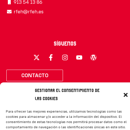
913 54 13 86
rfeh@rfeh.es
Síguenos
CONTACTO
Gestionar el consentimiento de
las cookies
Para ofrecer las mejores experiencias, utilizamos tecnologías como las
Política de privacidad
|
Aviso legal
|
Canal de denuncias
|
cookies para almacenar y/o acceder a la información del dispositivo. El
Declaración de accesibilidad
|
Política de cookies
consentimiento de estas tecnologías nos permitirá procesar datos como el
comportamiento de navegación o las identificaciones únicas en este sitio.
RFEH © 2023. Todos los derechos reservados –