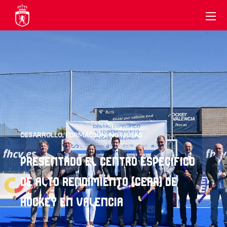
DESARROLLO
,
FORMACIÓN
,
NOTICIAS
PRESENTADO EL CENTRO ESPECÍFICO
DE ALTO RENDIMIENTO (CEAR) DE
HOCKEY EN VALENCIA