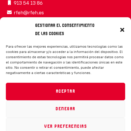
913 54 13 86
rfeh@rfeh.es
Gestionar el consentimiento
de las cookies
Síguenos
Para ofrecer las mejores experiencias, utilizamos tecnologías como las
cookies para almacenar y/o acceder a la información del dispositivo. El
consentimiento de estas tecnologías nos permitirá procesar datos como
el comportamiento de navegación o las identificaciones únicas en este
sitio. No consentir o retirar el consentimiento, puede afectar
negativamente a ciertas características y funciones.
CONTACTO
Aceptar
Denegar
Política de privacidad
|
Aviso legal
|
Canal de denuncias
|
Declaración de accesibilidad
|
Política de cookies
Ver preferencias