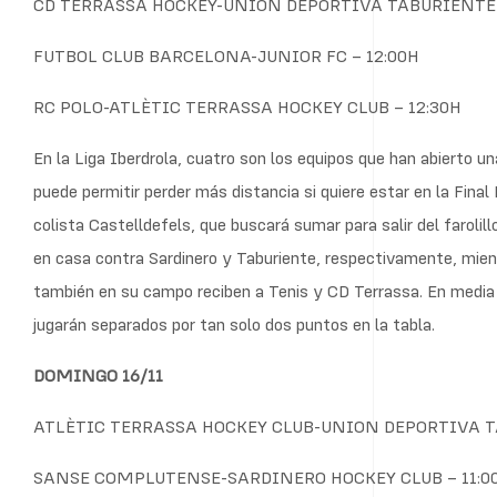
CD TERRASSA HOCKEY-UNION DEPORTIVA TABURIENTE –
FUTBOL CLUB BARCELONA-JUNIOR FC – 12:00H
RC POLO-ATLÈTIC TERRASSA HOCKEY CLUB – 12:30H
En la Liga Iberdrola, cuatro son los equipos que han abierto u
puede permitir perder más distancia si quiere estar en la Final 
colista Castelldefels, que buscará sumar para salir del farolill
en casa contra Sardinero y Taburiente, respectivamente, mien
también en su campo reciben a Tenis y CD Terrassa. En media 
jugarán separados por tan solo dos puntos en la tabla.
DOMINGO 16/11
ATLÈTIC TERRASSA HOCKEY CLUB-UNION DEPORTIVA TA
SANSE COMPLUTENSE-SARDINERO HOCKEY CLUB – 11:0