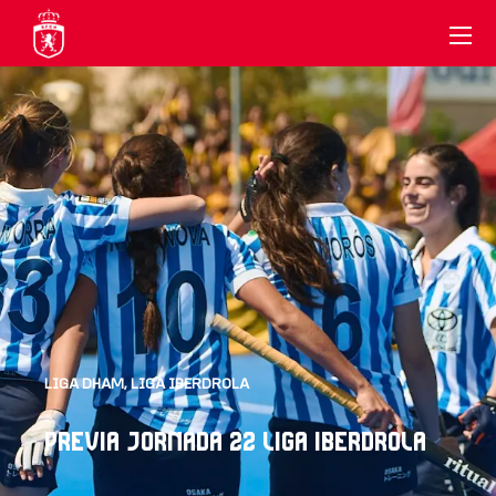
LIGA DHAM
,
LIGA IBERDROLA
PREVIA JORNADA 22 LIGA IBERDROLA