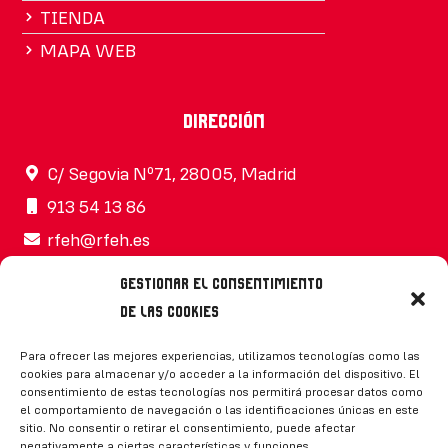
TIENDA
MAPA WEB
Dirección
C/ Segovia Nº71, 28005, Madrid
913 54 13 86
rfeh@rfeh.es
Gestionar el consentimiento
de las cookies
Síguenos
Para ofrecer las mejores experiencias, utilizamos tecnologías como las
cookies para almacenar y/o acceder a la información del dispositivo. El
consentimiento de estas tecnologías nos permitirá procesar datos como
el comportamiento de navegación o las identificaciones únicas en este
sitio. No consentir o retirar el consentimiento, puede afectar
negativamente a ciertas características y funciones.