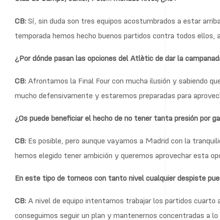
CB:
Sí, sin duda son tres equipos acostumbrados a estar arriba
temporada hemos hecho buenos partidos contra todos ellos, a
¿Por dónde pasan las opciones del Atlètic de dar la campana
CB:
Afrontamos la Final Four con mucha ilusión y sabiendo que 
mucho defensivamente y estaremos preparadas para aprovech
¿Os puede beneficiar el hecho de no tener tanta presión por gan
CB:
Es posible, pero aunque vayamos a Madrid con la tranquili
hemos elegido tener ambición y queremos aprovechar esta opo
En este tipo de torneos con tanto nivel cualquier despiste pu
CB:
A nivel de equipo intentamos trabajar los partidos cuarto 
conseguimos seguir un plan y mantenernos concentradas a lo la