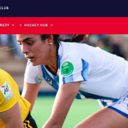
CLUB
 REDY
HOCKEY HUB