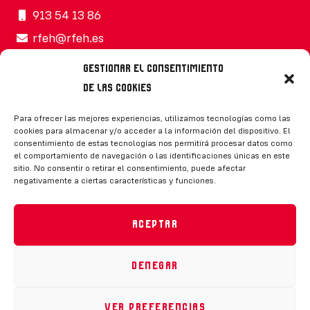
913 54 13 86
rfeh@rfeh.es
Gestionar el consentimiento
de las cookies
Síguenos
Para ofrecer las mejores experiencias, utilizamos tecnologías como las
cookies para almacenar y/o acceder a la información del dispositivo. El
consentimiento de estas tecnologías nos permitirá procesar datos como
el comportamiento de navegación o las identificaciones únicas en este
sitio. No consentir o retirar el consentimiento, puede afectar
negativamente a ciertas características y funciones.
CONTACTO
Aceptar
Denegar
Política de privacidad
|
Aviso legal
|
Canal de denuncias
|
Declaración de accesibilidad
|
Política de cookies
Ver preferencias