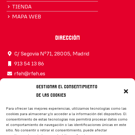
TIENDA
MAPA WEB
Dirección
C/ Segovia Nº71, 28005, Madrid
913 54 13 86
rfeh@rfeh.es
Gestionar el consentimiento
de las cookies
Síguenos
Para ofrecer las mejores experiencias, utilizamos tecnologías como las
cookies para almacenar y/o acceder a la información del dispositivo. El
consentimiento de estas tecnologías nos permitirá procesar datos como
el comportamiento de navegación o las identificaciones únicas en este
sitio. No consentir o retirar el consentimiento, puede afectar