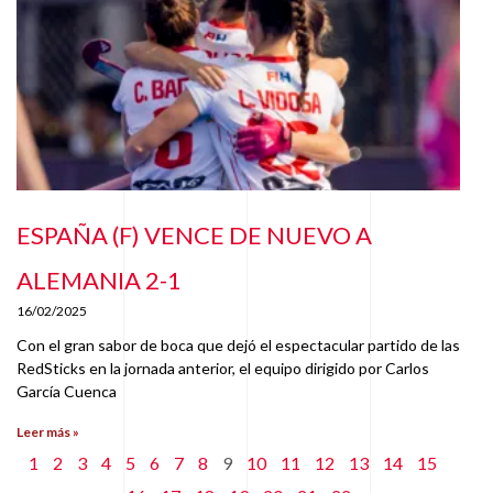
ESPAÑA (F) VENCE DE NUEVO A
ALEMANIA 2-1
16/02/2025
Con el gran sabor de boca que dejó el espectacular partido de las
RedSticks en la jornada anterior, el equipo dirigido por Carlos
García Cuenca
Leer más »
1
2
3
4
5
6
7
8
9
10
11
12
13
14
15