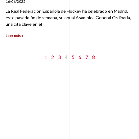
16/06/2025
La Real Federación Española de Hockey ha celebrado en Madrid,
este pasado fin de semana, su anual Asamblea General Ordinaria,
una cita clave en el
Leer más »
1
2
3
4
5
6
7
8