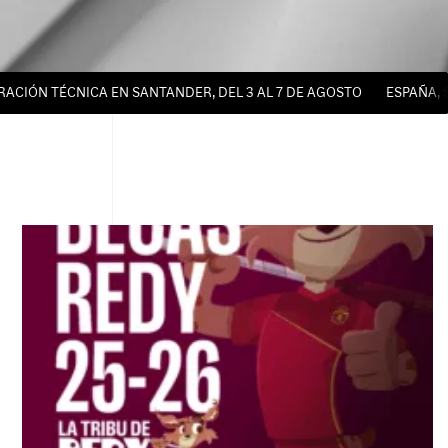
TÉCNICA EN SANTANDER, DEL 3 AL 7 DE AGOSTO
ESPAÑA, SUBCA