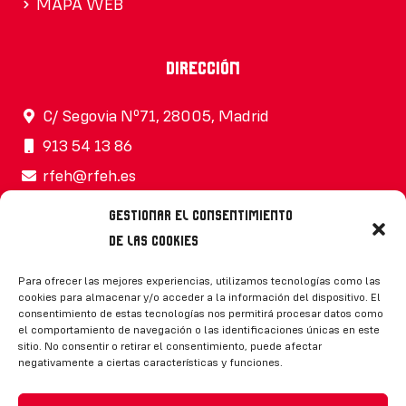
MAPA WEB
Dirección
C/ Segovia Nº71, 28005, Madrid
913 54 13 86
rfeh@rfeh.es
Gestionar el consentimiento
de las cookies
Síguenos
Para ofrecer las mejores experiencias, utilizamos tecnologías como las
cookies para almacenar y/o acceder a la información del dispositivo. El
consentimiento de estas tecnologías nos permitirá procesar datos como
el comportamiento de navegación o las identificaciones únicas en este
sitio. No consentir o retirar el consentimiento, puede afectar
negativamente a ciertas características y funciones.
CONTACTO