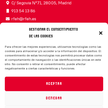
C/ Segovia Nº71, 28005, Madrid
913 54 13 86
rfeh@rfeh.es
Gestionar el consentimiento
de las cookies
Síguenos
Para ofrecer las mejores experiencias, utilizamos tecnologías como las
cookies para almacenar y/o acceder a la información del dispositivo. El
consentimiento de estas tecnologías nos permitirá procesar datos como
el comportamiento de navegación o las identificaciones únicas en este
sitio. No consentir o retirar el consentimiento, puede afectar
negativamente a ciertas características y funciones.
CONTACTO
Aceptar
Denegar
Política de privacidad
|
Aviso legal
|
Canal de denuncias
|