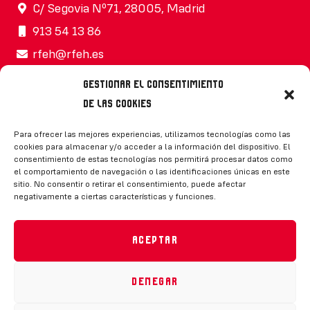
C/ Segovia Nº71, 28005, Madrid
913 54 13 86
rfeh@rfeh.es
Gestionar el consentimiento
de las cookies
Síguenos
Para ofrecer las mejores experiencias, utilizamos tecnologías como las
cookies para almacenar y/o acceder a la información del dispositivo. El
consentimiento de estas tecnologías nos permitirá procesar datos como
el comportamiento de navegación o las identificaciones únicas en este
sitio. No consentir o retirar el consentimiento, puede afectar
negativamente a ciertas características y funciones.
CONTACTO
Aceptar
Denegar
Política de privacidad
|
Aviso legal
|
Canal de denuncias
|