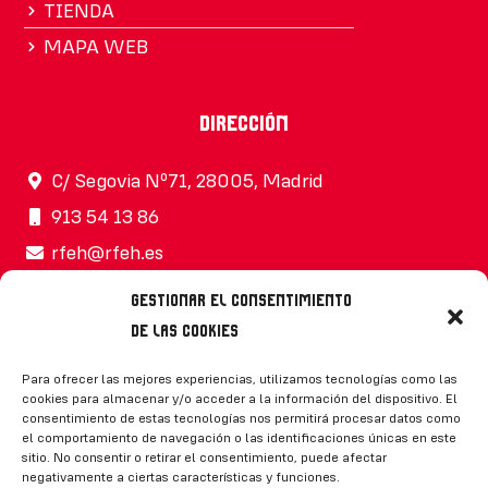
TIENDA
MAPA WEB
Dirección
C/ Segovia Nº71, 28005, Madrid
913 54 13 86
rfeh@rfeh.es
Gestionar el consentimiento
de las cookies
Síguenos
Para ofrecer las mejores experiencias, utilizamos tecnologías como las
cookies para almacenar y/o acceder a la información del dispositivo. El
consentimiento de estas tecnologías nos permitirá procesar datos como
el comportamiento de navegación o las identificaciones únicas en este
sitio. No consentir o retirar el consentimiento, puede afectar
negativamente a ciertas características y funciones.