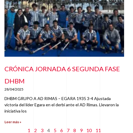
CRÓNICA JORNADA 6 SEGUNDA FASE
DHBM
28/04/2025
DHBM GRUPO A AD RIMAS – EGARA 1935 3-4 Ajustada
victoria del líder Egara en el derbi ante el AD Rimas. Llevaron la
iniciativa los
Leer más »
1
2
3
4
5
6
7
8
9
10
11