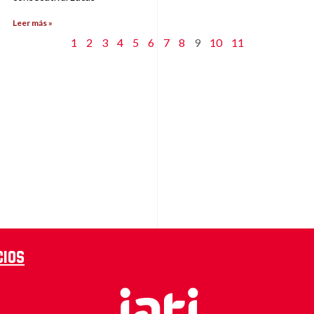
Leer más »
1
2
3
4
5
6
7
8
9
10
11
cios