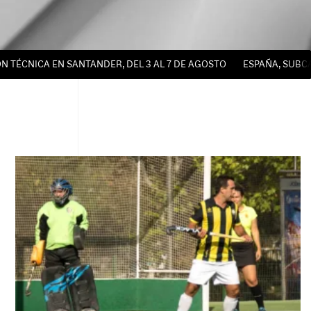
CA EN SANTANDER, DEL 3 AL 7 DE AGOSTO
ESPAÑA, SUBCAMPEO