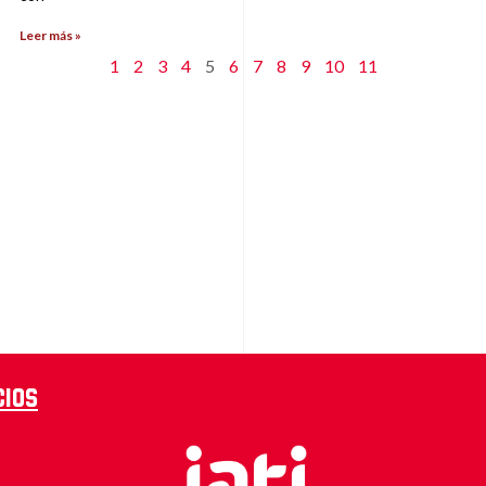
Leer más »
1
2
3
4
5
6
7
8
9
10
11
cios