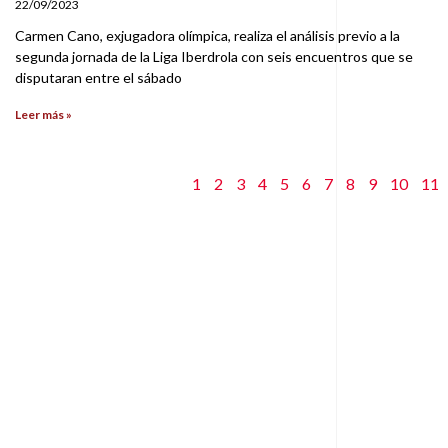
22/09/2023
Carmen Cano, exjugadora olímpica, realiza el análisis previo a la
segunda jornada de la Liga Iberdrola con seis encuentros que se
disputaran entre el sábado
Leer más »
1
2
3
4
5
6
7
8
9
10
11