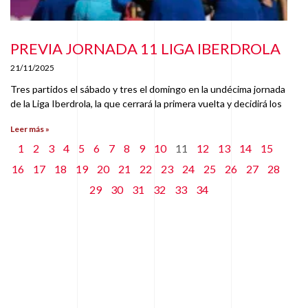
PREVIA JORNADA 11 LIGA IBERDROLA
21/11/2025
Tres partidos el sábado y tres el domingo en la undécima jornada
de la Liga Iberdrola, la que cerrará la primera vuelta y decidirá los
Leer más »
1
2
3
4
5
6
7
8
9
10
11
12
13
14
15
16
17
18
19
20
21
22
23
24
25
26
27
28
29
30
31
32
33
34