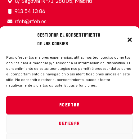
C/ Segovia Nº71, 28005, Madrid
913 54 13 86
rfeh@rfeh.es
Gestionar el consentimiento
de las cookies
Síguenos
Para ofrecer las mejores experiencias, utilizamos tecnologías como las
cookies para almacenar y/o acceder a la información del dispositivo. El
consentimiento de estas tecnologías nos permitirá procesar datos como
el comportamiento de navegación o las identificaciones únicas en este
sitio. No consentir o retirar el consentimiento, puede afectar
negativamente a ciertas características y funciones.
CONTACTO
Aceptar
Denegar
Política de privacidad
|
Aviso legal
|
Canal de denuncias
|
Declaración de accesibilidad
|
Política de cookies