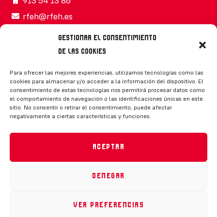
913 54 13 86
rfeh@rfeh.es
Gestionar el consentimiento
de las cookies
Síguenos
Para ofrecer las mejores experiencias, utilizamos tecnologías como las
cookies para almacenar y/o acceder a la información del dispositivo. El
consentimiento de estas tecnologías nos permitirá procesar datos como
el comportamiento de navegación o las identificaciones únicas en este
sitio. No consentir o retirar el consentimiento, puede afectar
negativamente a ciertas características y funciones.
CONTACTO
Aceptar
Denegar
Política de privacidad
|
Aviso legal
|
Canal de denuncias
|
Declaración de accesibilidad
|
Política de cookies
Ver preferencias
RFEH © 2023. Todos los derechos reservados –