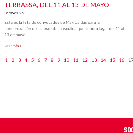
TERRASSA, DEL 11 AL 13 DE MAYO
05/05/2026
Esta es la lista de convocados de Max Caldas para la
concentración de la absoluta masculina que tendrá lugar del 11 al
13 de mayo
Leer más »
1
2
3
4
5
6
7
8
9
10
11
12
13
14
15
16
1
So