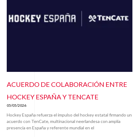
ACUERDO DE COLABORACIÓN ENTRE
HOCKEY ESPAÑA Y TENCATE
05/05/2026
Hockey España refuerza el impulso del hockey estatal firmando un
acuerdo con TenCate, multinacional neerlandesa con amplia
presencia en España y referente mundial en el