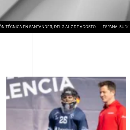
TÉCNICA EN SANTANDER, DEL 3 AL 7 DE AGOSTO
ESPAÑA, SUBCA