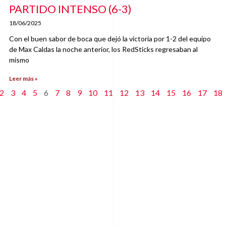
PARTIDO INTENSO (6-3)
18/06/2025
Con el buen sabor de boca que dejó la victoria por 1-2 del equipo
de Max Caldas la noche anterior, los RedSticks regresaban al
mismo
Leer más »
2
3
4
5
6
7
8
9
10
11
12
13
14
15
16
17
18