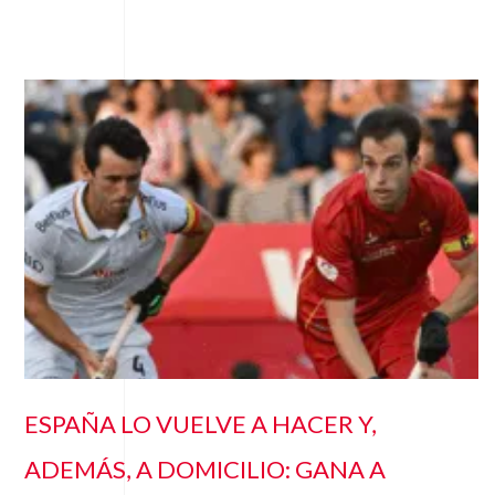
ESPAÑA LO VUELVE A HACER Y,
ADEMÁS, A DOMICILIO: GANA A