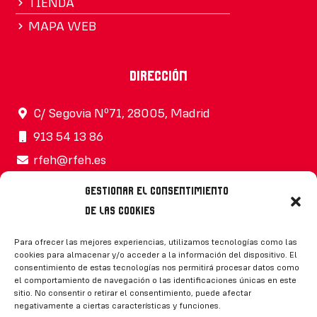
TIENDA
MAPA WEB
Dirección
C/ Segovia Nº71, 28005, Madrid
913 54 13 86
rfeh@rfeh.es
Gestionar el consentimiento
de las cookies
Síguenos
Para ofrecer las mejores experiencias, utilizamos tecnologías como las
cookies para almacenar y/o acceder a la información del dispositivo. El
consentimiento de estas tecnologías nos permitirá procesar datos como
el comportamiento de navegación o las identificaciones únicas en este
sitio. No consentir o retirar el consentimiento, puede afectar
negativamente a ciertas características y funciones.
CONTACTO