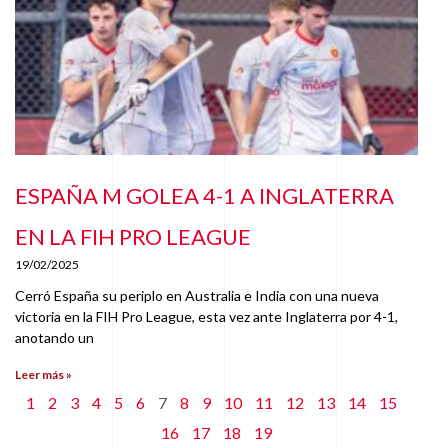
ESPAÑA M GOLEA 4-1 A INGLATERRA
EN LA FIH PRO LEAGUE
19/02/2025
Cerró España su periplo en Australia e India con una nueva
victoria en la FIH Pro League, esta vez ante Inglaterra por 4-1,
anotando un
Leer más »
1
2
3
4
5
6
7
8
9
10
11
12
13
14
15
16
17
18
19