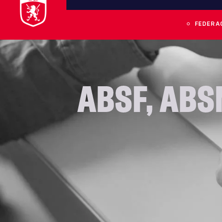
FEDERA
ABSF
,
ABS