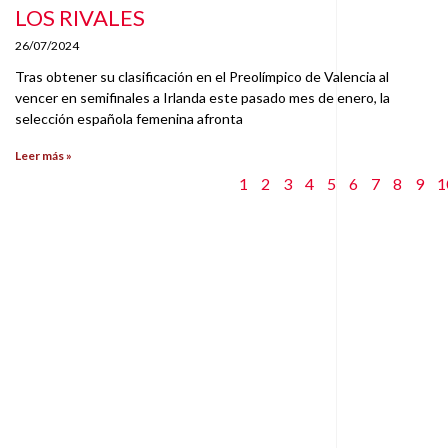
LOS RIVALES
26/07/2024
Tras obtener su clasificación en el Preolímpico de Valencia al
vencer en semifinales a Irlanda este pasado mes de enero, la
selección española femenina afronta
Leer más »
1
2
3
4
5
6
7
8
9
1