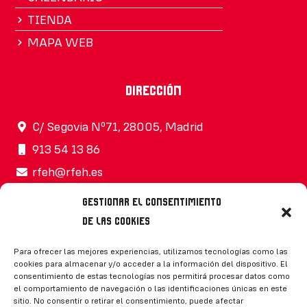
TIENDA
MAPA WEB
Dirección
C/ Segovia Nº71, 28005, Madrid
913 54 13 86
rfeh@rfeh.es
Gestionar el consentimiento
de las cookies
Síguenos
Para ofrecer las mejores experiencias, utilizamos tecnologías como las
cookies para almacenar y/o acceder a la información del dispositivo. El
consentimiento de estas tecnologías nos permitirá procesar datos como
el comportamiento de navegación o las identificaciones únicas en este
sitio. No consentir o retirar el consentimiento, puede afectar