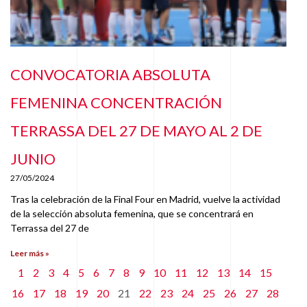
CONVOCATORIA ABSOLUTA
FEMENINA CONCENTRACIÓN
TERRASSA DEL 27 DE MAYO AL 2 DE
JUNIO
27/05/2024
Tras la celebración de la Final Four en Madrid, vuelve la actividad
de la selección absoluta femenina, que se concentrará en
Terrassa del 27 de
Leer más »
1
2
3
4
5
6
7
8
9
10
11
12
13
14
15
16
17
18
19
20
21
22
23
24
25
26
27
28