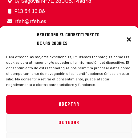
C/ Segovia Nº71, 28005, Madrid
913 54 13 86
rfeh@rfeh.es
Gestionar el consentimiento
de las cookies
Síguenos
Para ofrecer las mejores experiencias, utilizamos tecnologías como las
cookies para almacenar y/o acceder a la información del dispositivo. El
consentimiento de estas tecnologías nos permitirá procesar datos como
el comportamiento de navegación o las identificaciones únicas en este
sitio. No consentir o retirar el consentimiento, puede afectar
negativamente a ciertas características y funciones.
CONTACTO
Aceptar
Denegar
Política de privacidad
|
Aviso legal
|
Canal de denuncias
|
Declaración de accesibilidad
|
Política de cookies