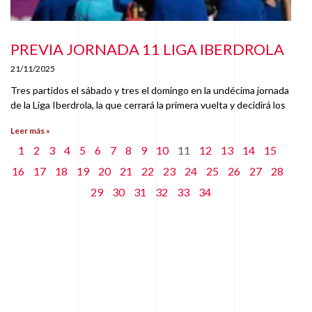
PREVIA JORNADA 11 LIGA IBERDROLA
21/11/2025
Tres partidos el sábado y tres el domingo en la undécima jornada
de la Liga Iberdrola, la que cerrará la primera vuelta y decidirá los
Leer más »
1
2
3
4
5
6
7
8
9
10
11
12
13
14
15
16
17
18
19
20
21
22
23
24
25
26
27
28
29
30
31
32
33
34