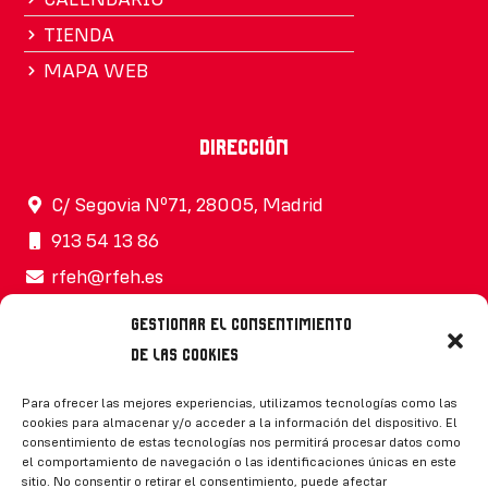
TIENDA
MAPA WEB
Dirección
C/ Segovia Nº71, 28005, Madrid
913 54 13 86
rfeh@rfeh.es
Gestionar el consentimiento
de las cookies
Síguenos
Para ofrecer las mejores experiencias, utilizamos tecnologías como las
cookies para almacenar y/o acceder a la información del dispositivo. El
consentimiento de estas tecnologías nos permitirá procesar datos como
el comportamiento de navegación o las identificaciones únicas en este
sitio. No consentir o retirar el consentimiento, puede afectar