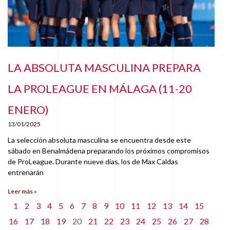
LA ABSOLUTA MASCULINA PREPARA
LA PROLEAGUE EN MÁLAGA (11-20
ENERO)
13/01/2025
La selección absoluta masculina se encuentra desde este
sábado en Benalmádena preparando los próximos compromisos
de ProLeague. Durante nueve días, los de Max Caldas
entrenarán
Leer más »
1
2
3
4
5
6
7
8
9
10
11
12
13
14
15
16
17
18
19
20
21
22
23
24
25
26
27
28