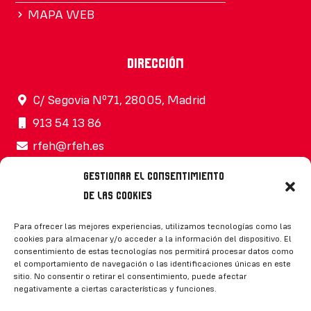
MAPA WEB
Dirección
C/ Segovia Nº71, 28005, Madrid
913 54 13 86
rfeh@rfeh.es
Gestionar el consentimiento
de las cookies
Síguenos
Para ofrecer las mejores experiencias, utilizamos tecnologías como las
cookies para almacenar y/o acceder a la información del dispositivo. El
consentimiento de estas tecnologías nos permitirá procesar datos como
el comportamiento de navegación o las identificaciones únicas en este
sitio. No consentir o retirar el consentimiento, puede afectar
negativamente a ciertas características y funciones.
CONTACTO