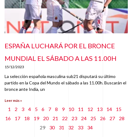
ESPAÑA LUCHARÁ POR EL BRONCE
MUNDIAL EL SÁBADO A LAS 11.00H
15/12/2023
La selección española masculina sub21 disputará su último
partido en la Copa del Mundo el sábado a las 11.00h. Buscarán el
bronce ante India, un
Leer más »
1
2
3
4
5
6
7
8
9
10
11
12
13
14
15
16
17
18
19
20
21
22
23
24
25
26
27
28
29
30
31
32
33
34